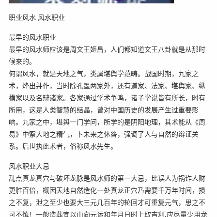
职业风水 风水职业
最早的风水职业
最早的风水师应该是周文王姬昌，人们都知道文王八卦就是从那时
候来的。
何谓风水，就是天地之气，类属堪舆学范畴。战国时期，九家之
术，烽出并作，当时除孔墨两家外，还有道家、法家、堪舆家、纵
横家以及名辩诸家。各家通过学术争鸣，诸子学说皆有所长，时有
所用，这是人类智慧的结晶，曾对中国历史的发展产生过重要影
响。九家之中，堪舆一门学问，所学的是阴阳地理，其术能从《周
易》中察大地之精气，卜未来之休咎，强调了人与自然的辩证关
系。后世执此术者，俗称风水先生。
风水职业大忌
乱点真龙真穴与破坏龙脉是风水师的第一大忌，比误人为祸诈人财
更胜百倍，概因天地自然造化一处真龙正穴乃需要千万年时间，损
之不复，泄之至少也要大三元几百年的轮回才可重复元气，思之不
可不慎！一般造葬宜以山向元运和年月日时上取吉利,应尽量少用龙