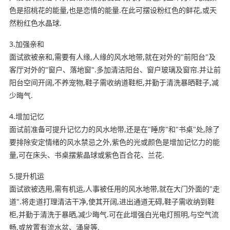
色是招桃花的能量,也是恋情的能量.在此可摆设粉红色的鲜花,或天
然粉红色水晶球.
3.加强亲和
面试欲被亲和,需要有人缘,人缘的风水地带,就在对外的"前阳台"及
客厅对外的"窗户、落地窗".多加清洁阳台、窗户玻璃及窗帘.并让前
阳台空间开阔,不养宠物,鞋子需收纳道鞋柜,并勤于清洗暴晒鞋子,减
少晦气.
4.增加记忆
面试前准备可提升记忆力的风水地带,还是在"睡房"和"书桌"处,除了
要排除安定情绪的风水禁忌之外,紫色的光或颜色是增加记忆力的能
量,可在床头、书桌摆紫晶球或紫色百合花、兰花.
5.提升机运
面试欲被选用,需有机运,人事被任用的风水地带,就在大门外面的"走
道".将走道打理清洁干净,使其开阔,进出通道无碍,鞋子需收纳到鞋
柜,并勤于清洗于暴晒,减少晦气.可在此增强白光电灯照明,与空气流
畅,或放置有流水盆、涌泉等.