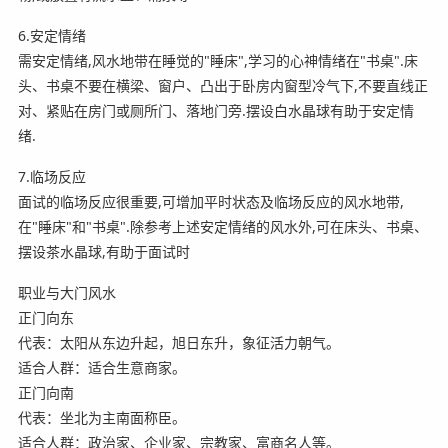
6.安定情绪
需安定情绪,风水地带在睡觉的"睡床",学习的心神情绪在"书桌".床
头、书桌不要在横梁、窗户、凸出于卧房内窗型冷气下,不要直线正
对、紧贴在房门或厕所门、落地门旁.摆设白水晶球有助于安定情
绪.
7.临场反应
面试的临场反应很重要,可增加平时状态及临场反应的风水地带,
在"睡床"和"书桌".除参考上述安定情绪的风水外,可在床头、书桌、
摆设茶水晶球,有助于面试时
职业与大门风水
正门向东
代表：太阳从东边升起，旭日东升，象征活力朝气。
适合人群：适合生意商家。
正门向南
代表：坐北为主南面称臣。
适合人群：政治家、企业家、宗教家、富商名人等。