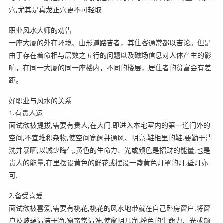
穴,尤其是真龙正穴更不可轻取
职业风水大师的劝告
一座大厦的外在环境、山形道路吉者，其住客通常都以吉论。但是
由于存在着命相与层数之五行的问题以及磁场信息对人体产生的影
响，在同一大厦的同一座楼内，不同的楼层，居住者的贫富会有差
距。
好职业与风水的关系
1.有贵人运
面试欲被提拔,需要有贵人,在大门,即进入本宅室内的第一道门外的
空间,不宜堆积杂物,使空间宽阔并通风、明亮.鞋柜里的鞋,要勤于清
洗并暴晒,以减少晦气.黄色的生命力、光或颜色是招财的能量,也是
贵人的能量,在里摆设黄色的鲜花或摆设一盏黄色灯罩的灯,壁灯亦
可.
2.备受喜爱
面试欲被喜爱,需要有桃花,桃花的风水地带就在自己卧房窗户.将窗
户及玻璃清洁干净,窗帘常清洗,使窗明几净.粉色的生命力、光或颜