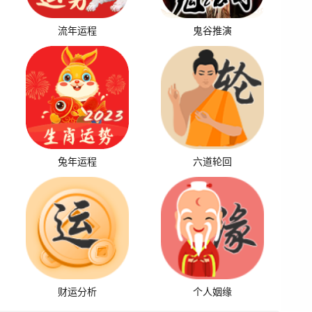
流年运程
鬼谷推演
兔年运程
六道轮回
财运分析
个人姻缘