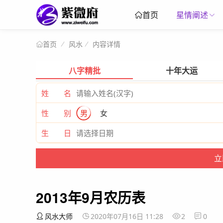
星情阐述
首页
风水
内容详情
首页
八字精批
十年大运
姓 名
性 别
男
女
生 日
2013年9月农历表
风水大师
2020年07月16日 11:28
2
0