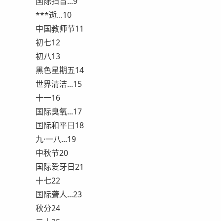
国际扫盲...9
***逝...10
中国教师节11
初七12
初八13
黑色星期五14
世界清洁...15
十一16
国际臭氧...17
国际和平日18
九·一八...19
中秋节20
国际爱牙日21
十七22
国际聋人...23
秋分24