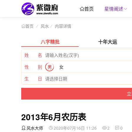
星情阐述
首页
风水
内容详情
首页
八字精批
十年大运
姓 名
性 别
男
女
生 日
2013年6月农历表
风水大师
2020年07月16日 11:26
2
0