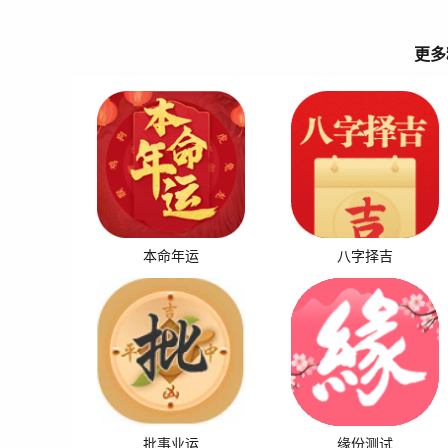
更多
本命年运
八字择吉
批事业运
缘份测试