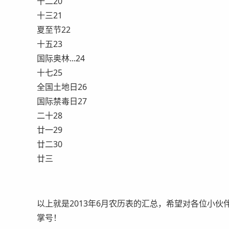
十二20
十三21
夏至节22
十五23
国际奥林...24
十七25
全国土地日26
国际禁毒日27
二十28
廿一29
廿二30
廿三
以上就是2013年6月农历表的汇总，希望对各位小
掌号！