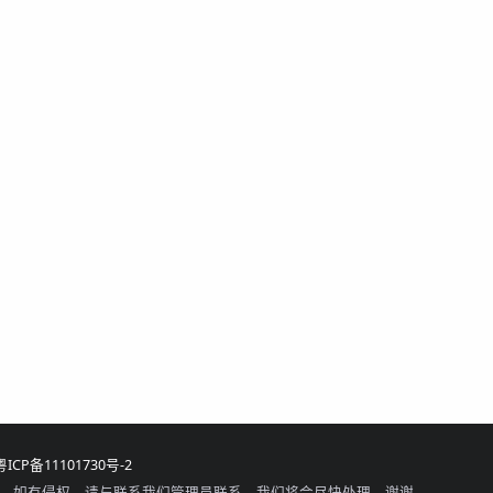
粤ICP备11101730号-2
，如有侵权，请与联系我们管理员联系，我们将会尽快处理，谢谢