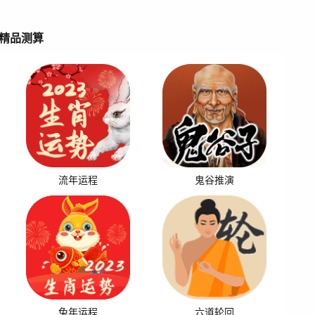
精品测算
流年运程
鬼谷推演
兔年运程
六道轮回