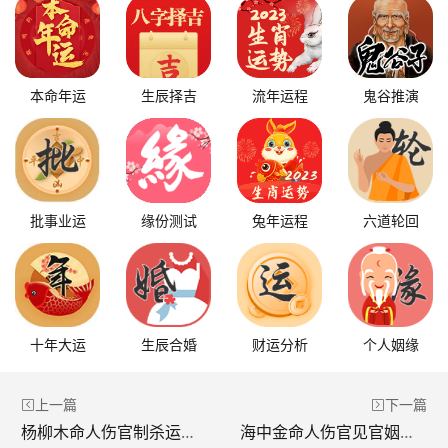
本命年运
生辰择吉
流年运程
鬼谷推演
批事业运
缘份测试
兔年运程
六道轮回
十年大运
生辰合婚
财运分析
个人姻缘
上一篇
下一篇
杨柳木命人伤官制杀运势解析 会有好姻缘吗
海中金命人伤官见官姻缘解析 会有好姻缘吗