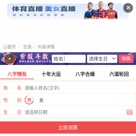
✕
生辰
内容详情
首页
八字精批
十年大运
八字合婚
六道轮回
姓 名
性 别
男
女
生 日