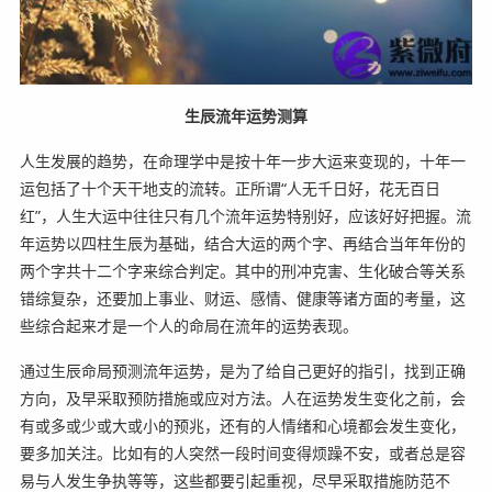
生辰流年运势测算
人生发展的趋势，在命理学中是按十年一步大运来变现的，十年一
运包括了十个天干地支的流转。正所谓“人无千日好，花无百日
红”，人生大运中往往只有几个流年运势特别好，应该好好把握。流
年运势以四柱生辰为基础，结合大运的两个字、再结合当年年份的
两个字共十二个字来综合判定。其中的刑冲克害、生化破合等关系
错综复杂，还要加上事业、财运、感情、健康等诸方面的考量，这
些综合起来才是一个人的命局在流年的运势表现。
通过生辰命局预测流年运势，是为了给自己更好的指引，找到正确
方向，及早采取预防措施或应对方法。人在运势发生变化之前，会
有或多或少或大或小的预兆，还有的人情绪和心境都会发生变化，
要多加关注。比如有的人突然一段时间变得烦躁不安，或者总是容
易与人发生争执等等，这些都要引起重视，尽早采取措施防范不