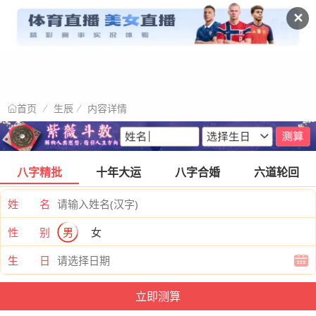
✕
生辰
内容详情
首页
八字精批
十年大运
八字合婚
六道轮回
姓 名
性 别
男
女
生 日