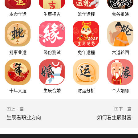
本命年运
生辰择吉
流年运程
鬼谷推演
批事业运
缘份测试
兔年运程
六道轮回
十年大运
生辰合婚
财运分析
个人姻缘
上一篇
下一篇
生辰看职业方向
如何看生辰财富