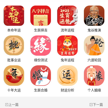
本命年运
生辰择吉
流年运程
鬼谷推演
批事业运
缘份测试
兔年运程
六道轮回
十年大运
生辰合婚
财运分析
个人姻缘
上一篇
下一篇