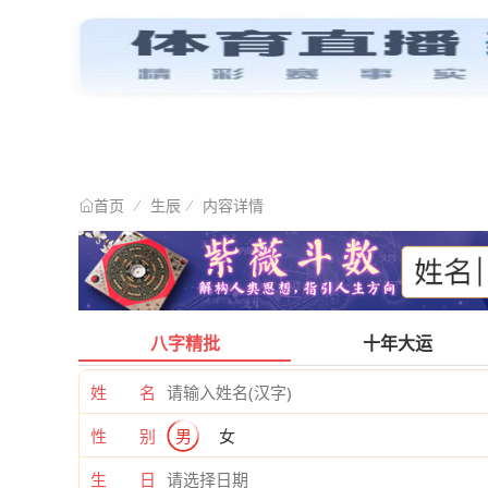
星情阐述
首页
生辰
内容详情
首页
八字精批
十年大运
姓 名
性 别
男
女
生 日