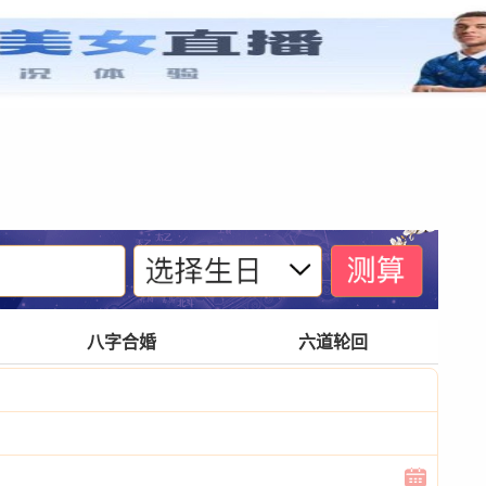
紫微基础
宫位体系
四化诀窍
格局玄奥
八字合婚
六道轮回