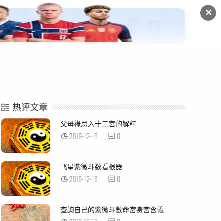
✕
命例解析
紫微杂谈
热评文章
父母祿忌入十二宮的解釋
2019-12-18
0
飞星紫微斗数看根器
2019-12-18
0
查詢自己的紫微斗數命宮身宮含義