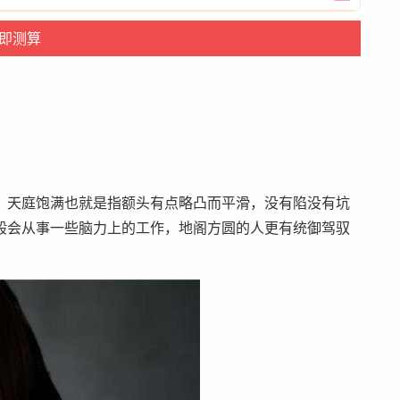
。天庭饱满也就是指额头有点略凸而平滑，没有陷没有坑
般会从事一些脑力上的工作，地阁方圆的人更有统御驾驭