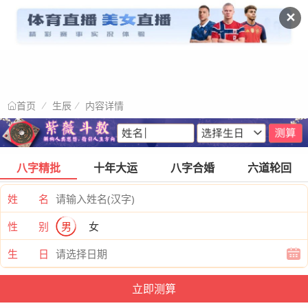
✕
生辰
内容详情
首页
八字精批
十年大运
八字合婚
六道轮回
姓 名
性 别
男
女
生 日