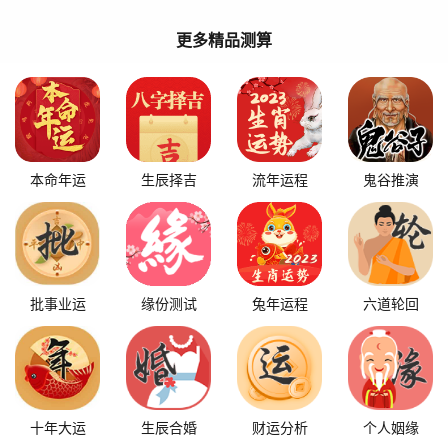
更多精品测算
本命年运
生辰择吉
流年运程
鬼谷推演
批事业运
缘份测试
兔年运程
六道轮回
十年大运
生辰合婚
财运分析
个人姻缘