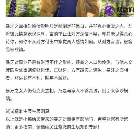
暴牙之面相对感情影响乃是颠倒是非黑白，并非真心相爱之人，却
将彼此情意表现深厚，言谈举止让对方深信不疑，却并未见得真心
待你，如你不从对方付出中察觉两人感情如何。从对方言谈，很容
易被欺骗。
暴牙对事业乃是有财运不佳之影响，经商之人口齿伶俐，与他人交
涉圆滑处事则偏财运佳，正财运，方有踏实之迹象，暴牙之面相
者，财运多有不利，晚年不聚财。
暴牙之女人仍有克夫之相，乃是与家人不够真诚，则引来争吵祸
端。
试试精准生辰生辰测算
以上就是小编给您带来的暴牙对面相有影响吗，希望对您有所帮
助！更多指南，请继续关注紫微府生辰知识专题！