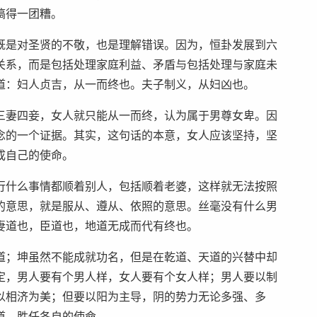
搞得一团糟。
既是对圣贤的不敬，也是理解错误。因为，恒卦发展到六
关系，而是包括处理家庭利益、矛盾与包括处理与家庭未
道：妇人贞吉，从一而终也。夫子制义，从妇凶也。
三妻四妾，女人就只能从一而终，认为属于男尊女卑。因
念的一个证据。其实，这句话的本意，女人应该坚持，坚
成自己的使命。
行什么事情都顺着别人，包括顺着老婆，这样就无法按照
的意思，就是服从、遵从、依照的意思。丝毫没有什么男
妻道也，臣道也，地道无成而代有终也。
道；坤虽然不能成就功名，但是在乾道、天道的兴替中却
定，男人要有个男人样，女人要有个女人样；男人要以制
以相济为美；但要以阳为主导，阴的势力无论多强、多
道，胜任各自的使命。