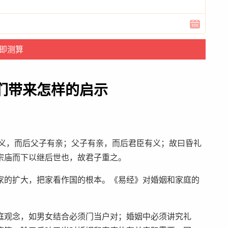
们带来怎样的启示
有义，而后父子有亲；父子有亲，而后君臣有义；故曰昏礼
宗庙而下以继后世也，故君子重之。
家的扩大，把家看作国的根本。《易经》对婚姻和家庭的
庭观念，如男女结合必须门当户对；婚姻中必须讲究礼