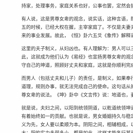
持家，处理事务，家庭关系也好，公事也罢，定然会
有人说，这是男尊女卑的观念，说实话，这种言语，
五的时候，已经大权在握，主宰家庭了。不仅是夫妻
来的事业发展。故此，《恒》卦六五爻《象传》解释
这里的夫子制义，从妇凶也。有人理解为：男人可以
此，这就成为他们认为《易经》也宣扬男尊女卑的观
守自己的坤道，照顾好丈夫和家庭，这就是你顺利完
而男人（包括丈夫和儿子）的责任，是制义，如果奉
道理，规则办事，就无法完成自己的使命。这句话从
尊女卑的说法。《坤》卦中《文言传》说：地道也，
就是说，夫妇之间，以阳到统领阴道，以乾道统领坤
有着始终如一的贡献。也就是说，男女婚姻持久与稳
义为先，女人要以柔顺为本。阴阳之间，相辅相成，
大；阳的实力多弱多小，都是如此，这样才能各行其