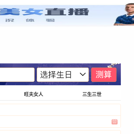
紫微基础
宫位体系
四化诀窍
格局玄奥
旺夫女人
三生三世