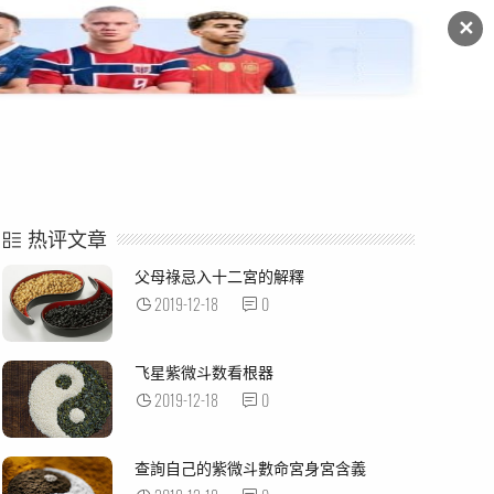
✕
命例解析
紫微杂谈
热评文章
父母祿忌入十二宮的解釋
2019-12-18
0
飞星紫微斗数看根器
2019-12-18
0
查詢自己的紫微斗數命宮身宮含義