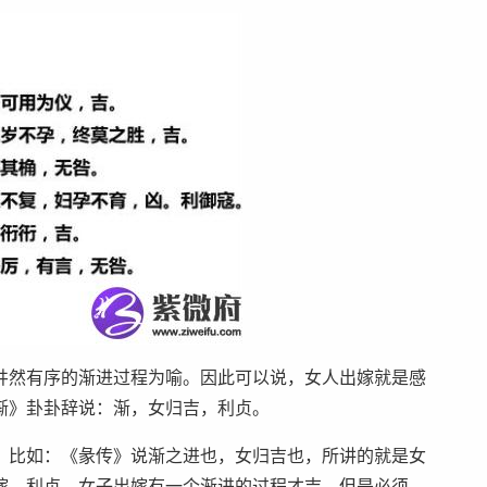
井然有序的渐进过程为喻。因此可以说，女人出嫁就是感
渐》卦卦辞说：渐，女归吉，利贞。
。比如：《彖传》说渐之进也，女归吉也，所讲的就是女
嫁。利贞，女子出嫁有一个渐进的过程才吉，但是必须