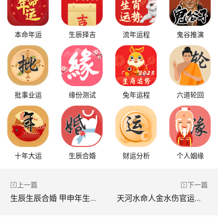
本命年运
生辰择吉
流年运程
鬼谷推演
批事业运
缘份测试
兔年运程
六道轮回
十年大运
生辰合婚
财运分析
个人姻缘
上一篇
下一篇
生辰生辰合婚 甲申年生的人和谁最配
天河水命人金水伤官运势解析 会有财运吗