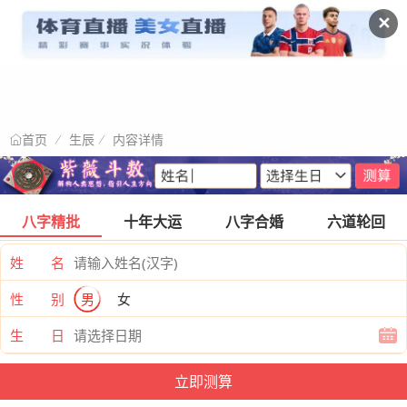
✕
生辰
内容详情
首页
八字精批
十年大运
八字合婚
六道轮回
姓 名
性 别
男
女
生 日