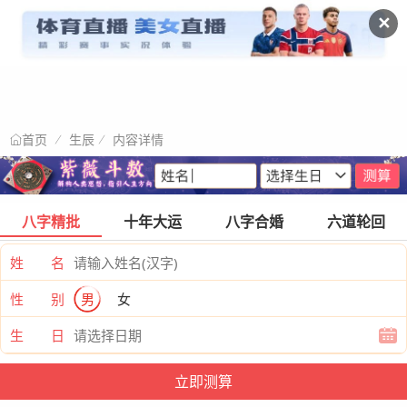
✕
生辰
内容详情
首页
八字精批
十年大运
八字合婚
六道轮回
姓 名
性 别
男
女
生 日