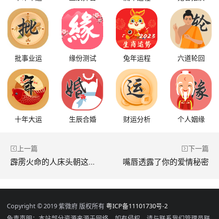
批事业运
缘份测试
兔年运程
六道轮回
十年大运
生辰合婚
财运分析
个人姻缘
上一篇
下一篇
霹雳火命的人床头朝这个方向最妙
嘴唇透露了你的爱情秘密
Copyright © 2019 紫微府 版权所有
粤ICP备11101730号-2
免责声明：本站部分资源来源于网络，如有侵权，请与联系我们管理员联