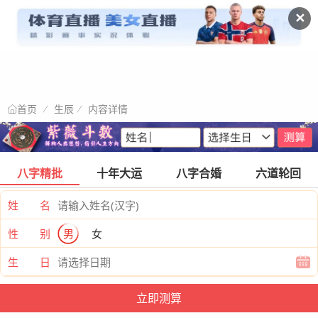
✕
生辰
内容详情
首页
八字精批
十年大运
八字合婚
六道轮回
姓 名
性 别
男
女
生 日