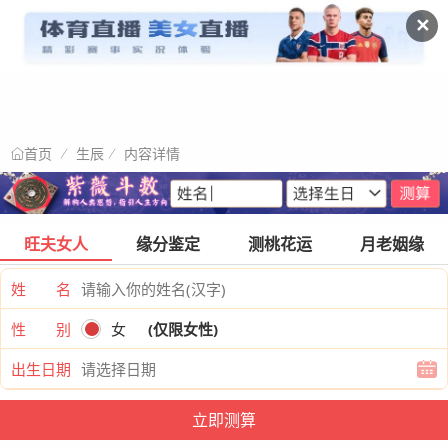
✕
生辰
内容详情
首页
旺夫女人
缘分鉴定
测桃花运
月老姻缘
姓 名
性 别
女
(仅限女性)
出生日期