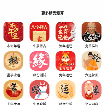
更多精品测算
本命年运
生辰择吉
流年运程
鬼谷推演
批事业运
缘份测试
兔年运程
六道轮回
十年大运
生辰合婚
财运分析
个人姻缘