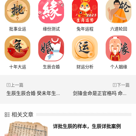
批事业运
缘份测试
兔年运程
六道轮回
十年大运
生辰合婚
财运分析
个人姻缘
上一篇
下一篇
生辰生辰合婚 癸未年生的人和谁最配
剑锋金命是正官格吗 命运如何
相关文章
详批生辰的样本，生辰详批案例