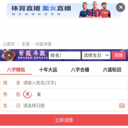
✕
生辰
内容详情
首页
八字精批
十年大运
八字合婚
六道轮回
姓 名
性 别
男
女
生 日