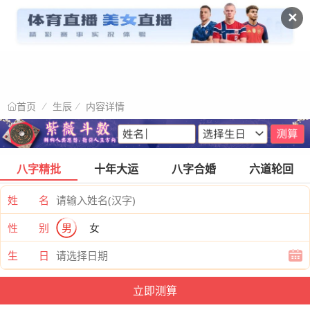
✕
生辰
内容详情
首页
八字精批
十年大运
八字合婚
六道轮回
姓 名
性 别
男
女
生 日