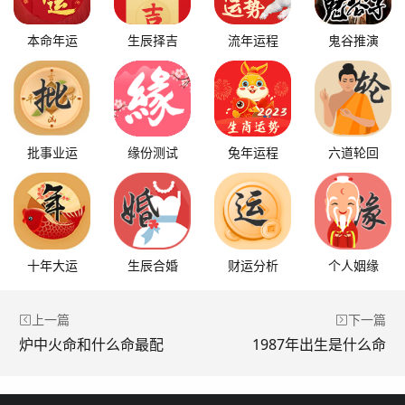
本命年运
生辰择吉
流年运程
鬼谷推演
批事业运
缘份测试
兔年运程
六道轮回
十年大运
生辰合婚
财运分析
个人姻缘
上一篇
下一篇
炉中火命和什么命最配
1987年出生是什么命