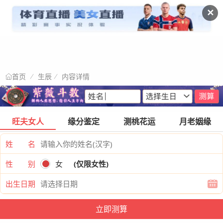
✕
生辰
内容详情
首页
旺夫女人
缘分鉴定
测桃花运
月老姻缘
姓 名
性 别
女
(仅限女性)
出生日期