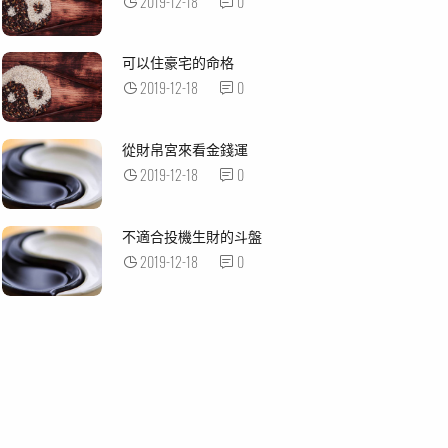
2019-12-18
0
可以住豪宅的命格
2019-12-18
0
從財帛宮來看金錢運
2019-12-18
0
不適合投機生財的斗盤
2019-12-18
0