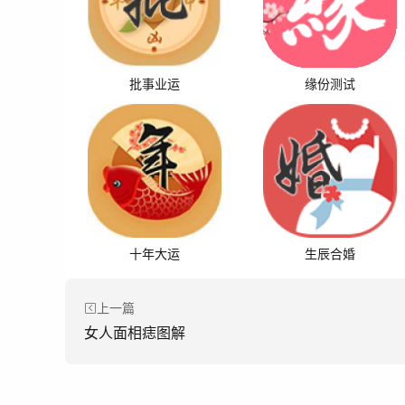
批事业运
缘份测试
十年大运
生辰合婚
上一篇
女人面相痣图解