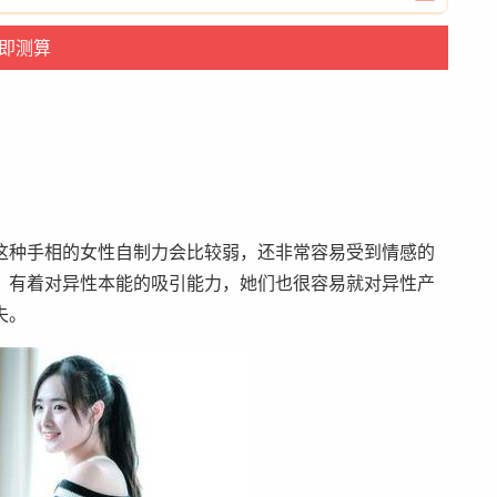
这种手相的女性自制力会比较弱，还非常容易受到情感的
，有着对异性本能的吸引能力，她们也很容易就对异性产
失。