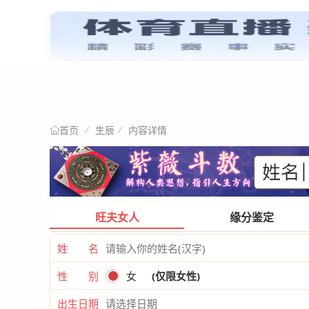
星情阐述
首页
生辰
内容详情
首页
旺夫女人
缘分鉴定
姓 名
性 别
女
(仅限女性)
出生日期