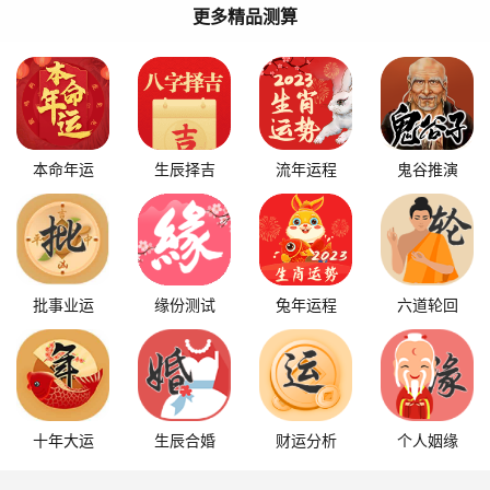
更多精品测算
本命年运
生辰择吉
流年运程
鬼谷推演
批事业运
缘份测试
兔年运程
六道轮回
十年大运
生辰合婚
财运分析
个人姻缘