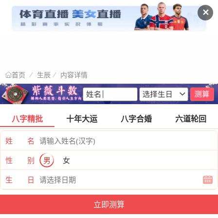
✕
生辰
内容详情
首页
八字精批
十年大运
八字合婚
六道轮回
姓 名
性 别
男
女
生 日