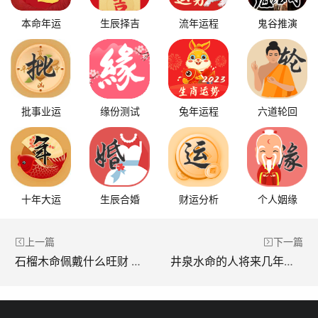
本命年运
生辰择吉
流年运程
鬼谷推演
批事业运
缘份测试
兔年运程
六道轮回
十年大运
生辰合婚
财运分析
个人姻缘
上一篇
下一篇
石榴木命佩戴什么旺财 适合戴什么
井泉水命的人将来几年的运势 井泉水命一生运势