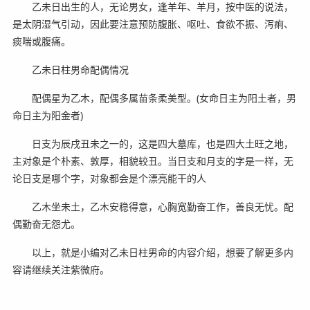
乙未日出生的人，无论男女，逢羊年、羊月，按中医的说法，
是太阴湿气引动，因此要注意预防腹胀、呕吐、食欲不振、泻痢、
痰喘或腹痛。
乙未日柱男命配偶情况
配偶星为乙木，配偶多属苗条柔美型。(女命日主为阳土者，男
命日主为阳金者)
日支为辰戌丑未之一的，这是四大墓库，也是四大土旺之地，
主对象是个朴素、敦厚，相貌较丑。当日支和月支的字是一样，无
论日支是哪个字，对象都会是个漂亮能干的人
乙木坐未土，乙木安稳得意，心胸宽勤奋工作，善良无忧。配
偶勤奋无怨尤。
以上，就是小编对乙未日柱男命的内容介绍，想要了解更多内
容请继续关注紫微府。