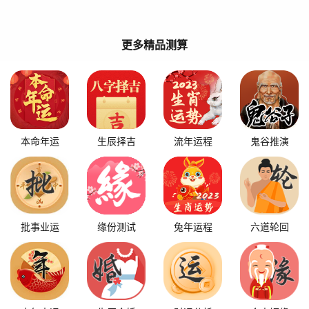
更多精品测算
本命年运
生辰择吉
流年运程
鬼谷推演
批事业运
缘份测试
兔年运程
六道轮回