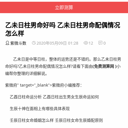
乙未日柱男命好吗 乙未日柱男命配偶情况
怎么样
紫微斗数
2020年05月09日 01:28
12
0
乙未日是中等日柱，整体的运势还是不错的。那么乙未日柱男
命好吗?乙未日柱男命配偶情况怎么样?
请看下面由
(免费测算网 )
小
编帮你整理的详细解说。
紫微府" target="_blank">紫微府小编推荐：
乙酉日柱命运分析 乙酉日柱出生男女生辰命运如何
生辰十神在面相上有哪些具体表现
壬辰日柱女命婚姻怎么样 壬辰日柱女命生辰婚配原则