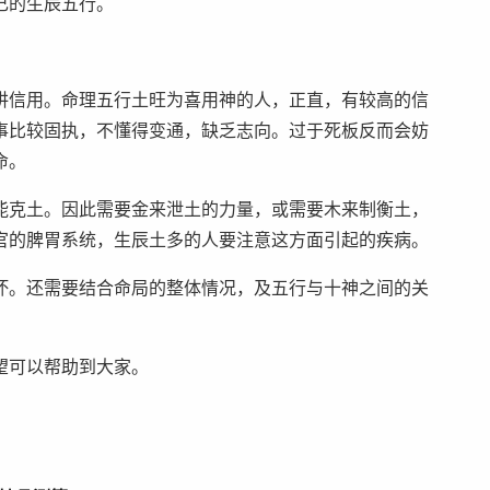
己的生辰五行。
信用。命理五行土旺为喜用神的人，正直，有较高的信
事比较固执，不懂得变通，缺乏志向。过于死板反而会妨
命。
克土。因此需要金来泄土的力量，或需要木来制衡土，
官的脾胃系统，生辰土多的人要注意这方面引起的疾病。
。还需要结合命局的整体情况，及五行与十神之间的关
可以帮助到大家。