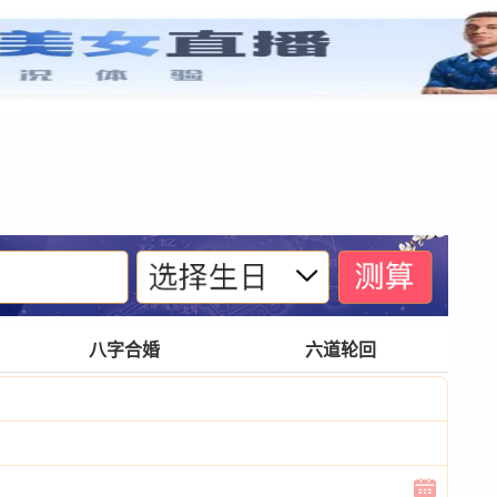
紫微基础
宫位体系
四化诀窍
格局玄奥
八字合婚
六道轮回