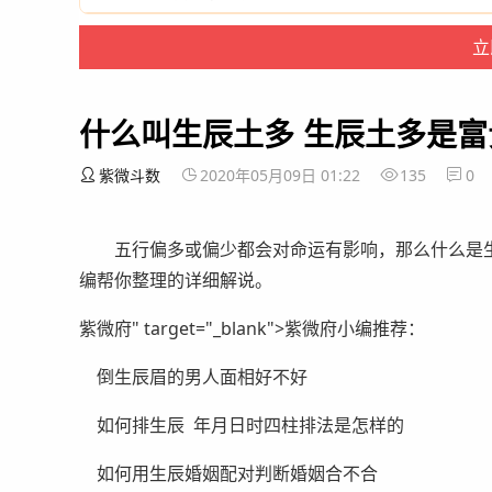
什么叫生辰土多 生辰土多是富
紫微斗数
2020年05月09日 01:22
135
0
五行偏多或偏少都会对命运有影响，那么什么是生
编帮你整理的详细解说。
紫微府" target="_blank">紫微府小编推荐：
倒生辰眉的男人面相好不好
如何排生辰 年月日时四柱排法是怎样的
如何用生辰婚姻配对判断婚姻合不合