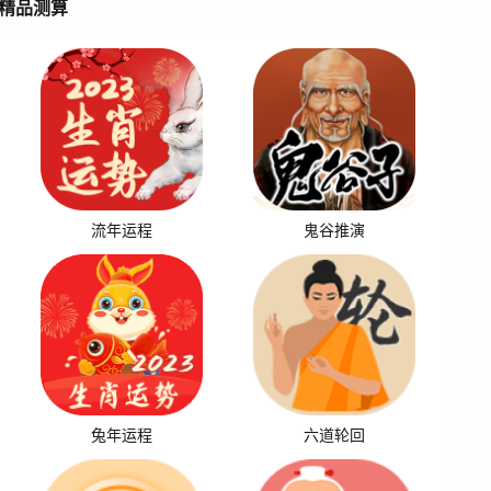
精品测算
流年运程
鬼谷推演
兔年运程
六道轮回