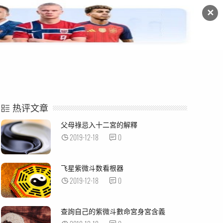
✕
命例解析
紫微杂谈
热评文章
父母祿忌入十二宮的解釋
2019-12-18
0
飞星紫微斗数看根器
2019-12-18
0
查詢自己的紫微斗數命宮身宮含義