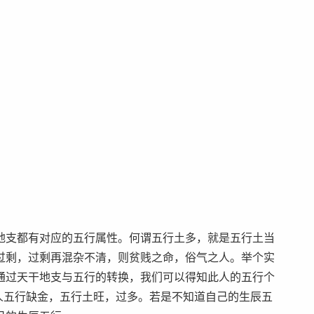
支都有对应的五行属性。何谓五行土多，就是五行土当
过剩，过剩再混杂不清，则贫贱之命，俗气之人。举个实
通过天干地支与五行的转换，我们可以得知此人的五行个
说此人五行缺金，五行土旺，过多。若是不知道自己的生辰五