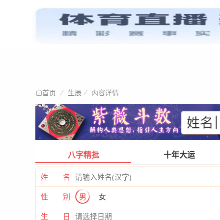
星情阐述
首页
生辰
内容详情
首页
八字精批
十年大运
姓 名
性 别
男
女
生 日