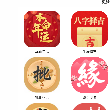
更多
本命年运
生辰择吉
批事业运
缘份测试