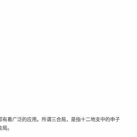
。
都有着广泛的应用。所谓三合局，是指十二地支中的申子
金局。