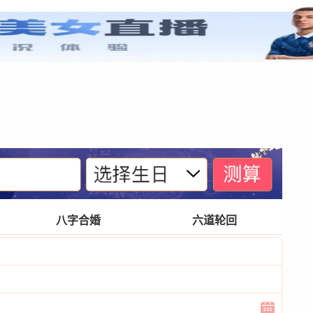
紫微基础
宫位体系
四化诀窍
格局玄奥
八字合婚
六道轮回