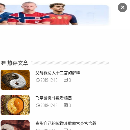
✕
命例解析
紫微杂谈
热评文章
父母祿忌入十二宮的解釋
2019-12-18
0
飞星紫微斗数看根器
2019-12-18
0
查詢自己的紫微斗數命宮身宮含義