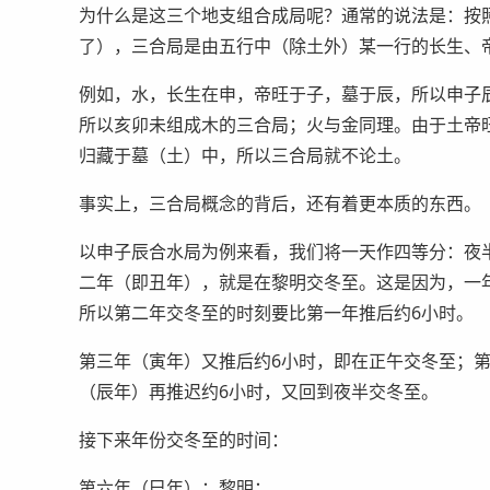
为什么是这三个地支组合成局呢？通常的说法是：按
了），三合局是由五行中（除土外）某一行的长生、
例如，水，长生在申，帝旺于子，墓于辰，所以申子
所以亥卯未组成木的三合局；火与金同理。由于土帝
归藏于墓（土）中，所以三合局就不论土。
事实上，三合局概念的背后，还有着更本质的东西。
以申子辰合水局为例来看，我们将一天作四等分：夜
二年（即丑年），就是在黎明交冬至。这是因为，一年除
所以第二年交冬至的时刻要比第一年推后约6小时。
第三年（寅年）又推后约6小时，即在正午交冬至；
（辰年）再推迟约6小时，又回到夜半交冬至。
接下来年份交冬至的时间：
第六年（巳年）：黎明；