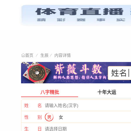
星情阐述
首页
生辰
内容详情
首页
八字精批
十年大运
姓 名
性 别
男
女
生 日