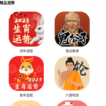
精品测算
流年运程
鬼谷推演
兔年运程
六道轮回