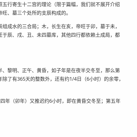
照五行寄生十二宫的理论（限于篇幅，我们就不展开介绍
帝旺、墓三个处所的支辰构成的。
辰组成水的三合局；木，长生在亥，帝旺于卯，墓于未，
旺于辰、戌、丑、未四墓库，其他四行都依赖土成局，都
半、黎明、正午、黄昏，如子年是在夜半交冬至，那么第
了有365天的整数外，还有约1/4日（6小时）的余零，
第四年（卯年）又推迟约6小时，即在黄昏交冬至；第五年