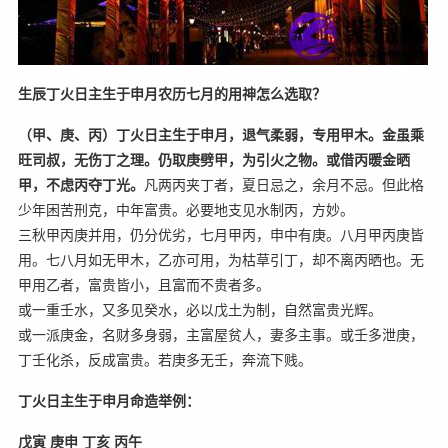
生辰丁火日主生于申月农历七月的用神怎么选取？
（甲、庚、丙）丁火日主生于申月，退气柔弱，专用甲木。金虽乘
旺司叔，无伤丁之理。仍取庚劈甲，为引火之物。或借丙暖金晒
甲，不虑丙夺丁光。
凡两丙夹丁者，夏日忌之，余月不忌。但此格
少年困苦刑克，中年富贵。必要地支见水制丙，方妙。
三秋甲丙庚并用，仍分优劣，七月甲丙，申中有庚。八月甲丙庚皆
用。七八月如无甲木，乙亦可用，为枯草引丁，却不离丙晒也。无
甲用乙者，富贵皆小，且富而不贵者多。
或一重壬水，又多见癸水，必以戊土为制，自然富贵光辉。
或一派庚金，名财多身弱，主富屋贫人，妻多主事。或壬多泄庚，
丁壬化杀，反成富贵。若庚多无壬，奔流下贱。
丁火日主生于申月命造举例：
戊寅 庚申 丁亥 丙午