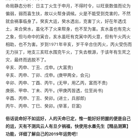
命局静态分析：日主丁火生于申月，不得时令，以旺衰数值而论为
偏弱，弱而喜生扶，故以火帮身调候。火是不能受到克害的，不然
就会祸事临身了。癸亥大运，癸水透出，克害丁火，好在年透戊
土，来合癸水，虽化不了火来帮身，也不至为害。亥水虽也有克火
之象，但与命中的寅合，亥水虽旺有克寅中丙火意，但有午火丙火
相助，也不为害。岁到1971年辛亥，岁干辛合住丙火，丙火受伤而
无力扶丁，地支三亥旺水围克午火，丁失去根源，于该年有生死之
灾，最终而逃脱不了。
辛亥、丙申、丁丑、戊申。(大富贵)
辛亥、丙申、丁卯、戊申。(庚甲两全，会元)
辛卯、丙申、丁酉、丙午。(无甲，用乙丙，富而不贵)
庚辰、甲申、丁未、丙午。(甲庚丙皆透，位至尚书)
辛酉、丙申、丁丑、癸卯。(进士，兵部郎)
丙午、丙申、丁巳、癸卯。(举革，巨富)
俗话说命好不如运好，人的天命已定，惟一能好好把握的便是自己
的运，天有不测风云人有旦夕祸福，快使用水墨先生
【精品测算】
功能，详细了解自己的2019年运势吧！