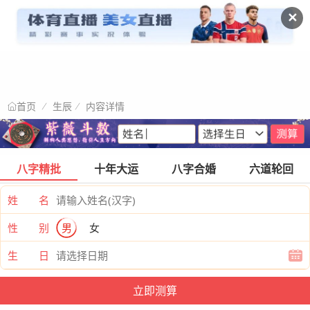
✕
生辰
内容详情
首页
八字精批
十年大运
八字合婚
六道轮回
姓 名
性 别
男
女
生 日