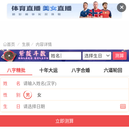
✕
生辰
内容详情
首页
八字精批
十年大运
八字合婚
六道轮回
姓 名
性 别
男
女
生 日