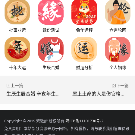
批事业运
缘份测试
兔年运程
六道轮回
十年大运
生辰合婚
财运分析
个人姻缘
上一篇
下一篇
生辰生辰合婚 辛亥年生的人和谁最配
屋上土命的人是伤官格吗 有什么性格特点吗
Copyright © 2019 紫微府 版权所有
粤ICP备11101730号-2
免责声明：本站部分资源来源于网络，如有侵权，请与联系我们管理员联