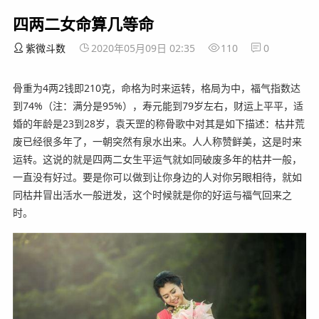
四两二女命算几等命
紫微斗数
2020年05月09日 02:35
110
0
骨重为4两2钱即210克，命格为时来运转，格局为中，福气指数达
到74%（注：满分是95%），寿元能到79岁左右，财运上平平，适
婚的年龄是23到28岁，袁天罡的称骨歌中对其是如下描述：枯井荒
废已经很多年了，一朝突然有泉水出来。人人称赞鲜美，这是时来
运转。这说的就是四两二女生平运气就如同破废多年的枯井一般，
一直没有好过。要是你可以做到让你身边的人对你另眼相待，就如
同枯井冒出活水一般迸发，这个时候就是你的好运与福气回来之
时。