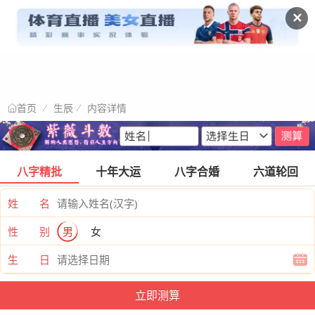
✕
生辰
内容详情
首页
八字精批
十年大运
八字合婚
六道轮回
姓 名
性 别
男
女
生 日