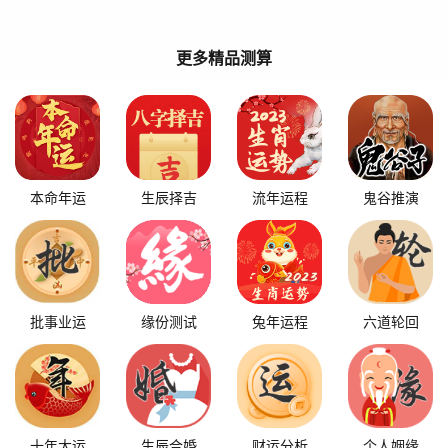
更多精品测算
本命年运
生辰择吉
流年运程
鬼谷推演
批事业运
缘份测试
兔年运程
六道轮回
十年大运
生辰合婚
财运分析
个人姻缘