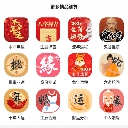
更多精品测算
本命年运
生辰择吉
流年运程
鬼谷推演
批事业运
缘份测试
兔年运程
六道轮回
十年大运
生辰合婚
财运分析
个人姻缘