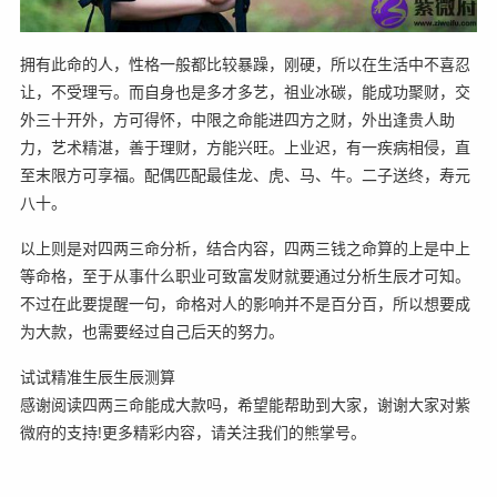
拥有此命的人，性格一般都比较暴躁，刚硬，所以在生活中不喜忍
让，不受理亏。而自身也是多才多艺，祖业冰碳，能成功聚财，交
外三十开外，方可得怀，中限之命能进四方之财，外出逢贵人助
力，艺术精湛，善于理财，方能兴旺。上业迟，有一疾病相侵，直
至末限方可享福。配偶匹配最佳龙、虎、马、牛。二子送终，寿元
八十。
以上则是对四两三命分析，结合内容，四两三钱之命算的上是中上
等命格，至于从事什么职业可致富发财就要通过分析生辰才可知。
不过在此要提醒一句，命格对人的影响并不是百分百，所以想要成
为大款，也需要经过自己后天的努力。
试试精准生辰生辰测算
感谢阅读四两三命能成大款吗，希望能帮助到大家，谢谢大家对紫
微府的支持!更多精彩内容，请关注我们的熊掌号。