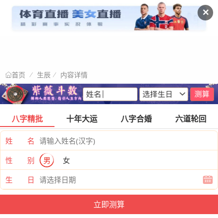
✕
生辰
内容详情
首页
八字精批
十年大运
八字合婚
六道轮回
姓 名
性 别
男
女
生 日