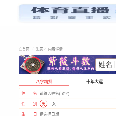
星情阐述
首页
生辰
内容详情
首页
八字精批
十年大运
姓 名
性 别
男
女
生 日