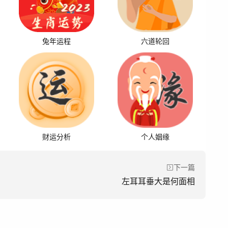
兔年运程
六道轮回
财运分析
个人姻缘
下一篇
左耳耳垂大是何面相