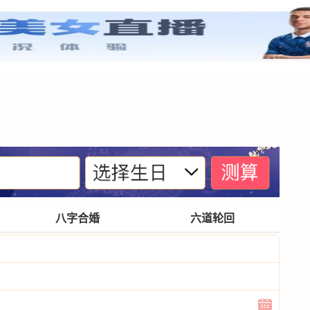
紫微基础
宫位体系
四化诀窍
格局玄奥
八字合婚
六道轮回