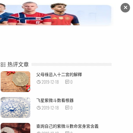
✕
命例解析
紫微杂谈
热评文章
父母祿忌入十二宮的解釋
2019-12-18
0
飞星紫微斗数看根器
2019-12-18
0
查詢自己的紫微斗數命宮身宮含義