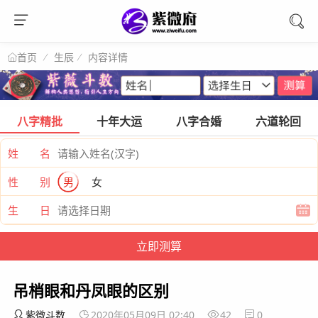
✕
生辰
内容详情
首页
八字精批
十年大运
八字合婚
六道轮回
姓 名
性 别
男
女
生 日
吊梢眼和丹凤眼的区别
紫微斗数
2020年05月09日 02:40
42
0