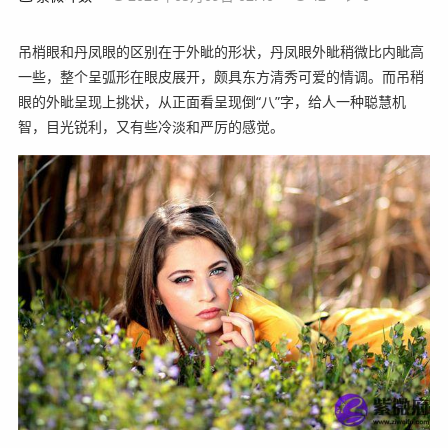
吊梢眼和丹凤眼的区别在于外眦的形状，丹凤眼外眦稍微比内眦高
一些，整个呈弧形在眼皮展开，颇具东方清秀可爱的情调。而吊稍
眼的外眦呈现上挑状，从正面看呈现倒“八”字，给人一种聪慧机
智，目光锐利，又有些冷淡和严厉的感觉。