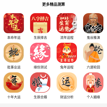
更多精品测算
本命年运
生辰择吉
流年运程
鬼谷推演
批事业运
缘份测试
兔年运程
六道轮回
十年大运
生辰合婚
财运分析
个人姻缘