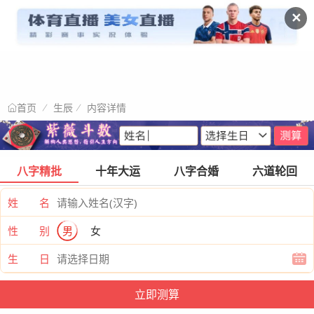
✕
生辰
内容详情
首页
八字精批
十年大运
八字合婚
六道轮回
姓 名
性 别
男
女
生 日