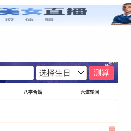
紫微基础
宫位体系
四化诀窍
格局玄奥
八字合婚
六道轮回