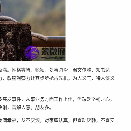
盈满。性格睿智，聪颖，处事圆滑，温文尔雅，知书达
力，敏锐观察力让其步步抢占先机。为人义气，待人侠义
多突发事件，从事业务方面工作上佳，但缺乏坚韧之心，
伶俐，善解人意。朋友多。
美满幸福，从不厌烦，对家庭认真，但喜动厌静，不喜安