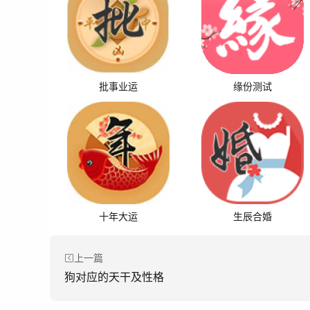
批事业运
缘份测试
十年大运
生辰合婚
上一篇
狗对应的天干及性格