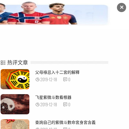
✕
命例解析
紫微杂谈
热评文章
父母祿忌入十二宮的解釋
2019-12-18
0
飞星紫微斗数看根器
2019-12-18
0
查詢自己的紫微斗數命宮身宮含義