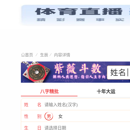
星情阐述
首页
生辰
内容详情
首页
八字精批
十年大运
姓 名
性 别
男
女
生 日