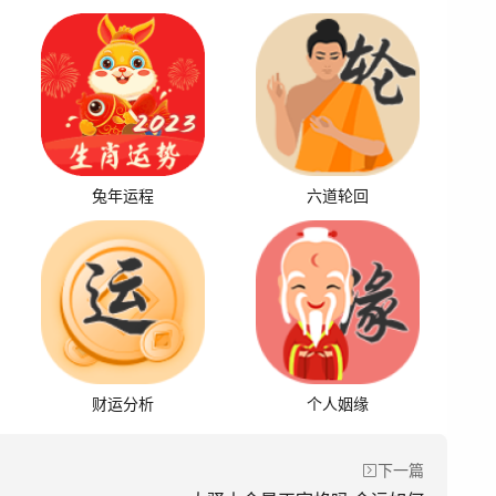
兔年运程
六道轮回
财运分析
个人姻缘
下一篇