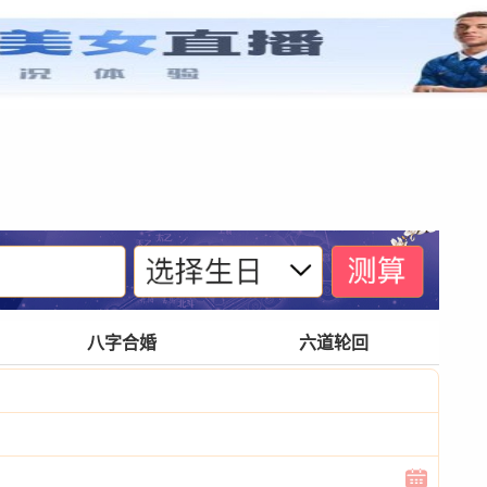
紫微基础
宫位体系
四化诀窍
格局玄奥
八字合婚
六道轮回