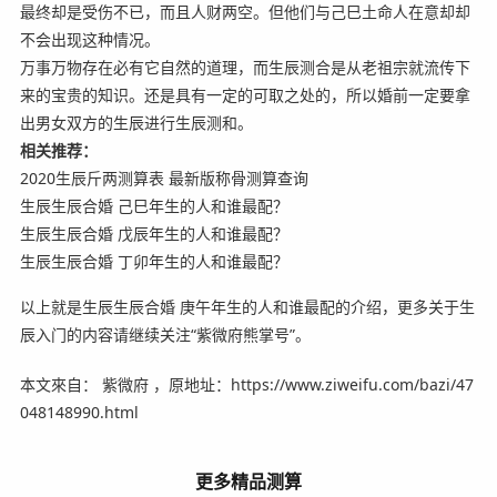
最终却是受伤不已，而且人财两空。但他们与己巳土命人在意却却
不会出现这种情况。
万事万物存在必有它自然的道理，而生辰测合是从老祖宗就流传下
来的宝贵的知识。还是具有一定的可取之处的，所以婚前一定要拿
出男女双方的生辰进行生辰测和。
相关推荐：
2020生辰斤两测算表 最新版称骨测算查询
生辰生辰合婚 己巳年生的人和谁最配？
生辰生辰合婚 戊辰年生的人和谁最配？
生辰生辰合婚 丁卯年生的人和谁最配？
以上就是生辰生辰合婚 庚午年生的人和谁最配的介绍，更多关于生
辰入门的内容请继续关注“紫微府熊掌号”。
本文來自： 紫微府 ，原地址：https://www.ziweifu.com/bazi/47
048148990.html
更多精品测算