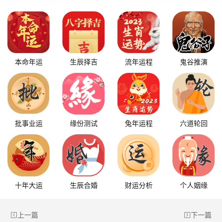
本命年运
生辰择吉
流年运程
鬼谷推演
批事业运
缘份测试
兔年运程
六道轮回
十年大运
生辰合婚
财运分析
个人姻缘
上一篇
下一篇