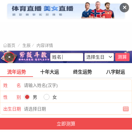
✕
生辰
内容详情
首页
流年运势
十年大运
终生运势
八字财运
姓 名
性 别
男
女
出生日期