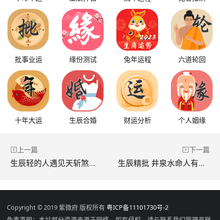
批事业运
缘份测试
兔年运程
六道轮回
十年大运
生辰合婚
财运分析
个人姻缘
上一篇
下一篇
生辰轻的人遇见天斩煞该如何化解
生辰精批 井泉水命人有美人痣性格如何
Copyright © 2019 紫微府 版权所有
粤ICP备11101730号-2
免责声明：本站部分资源来源于网络，如有侵权，请与联系我们管理员联