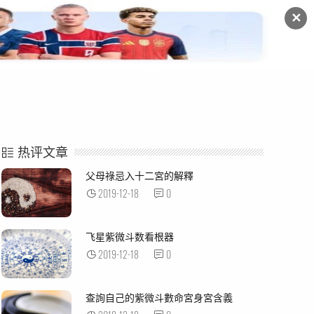
✕
命例解析
紫微杂谈
热评文章
父母祿忌入十二宮的解釋
2019-12-18
0
飞星紫微斗数看根器
2019-12-18
0
查詢自己的紫微斗數命宮身宮含義