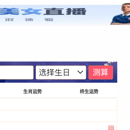
紫微基础
宫位体系
四化诀窍
格局玄奥
生肖运势
终生运势