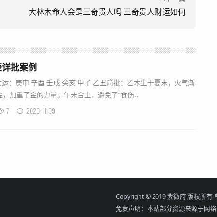
大林木命人会是三奇贵人吗 三奇贵人财运如何
辰详批案例
大运：庚申 辛酉 壬戌 癸亥 甲子 乙丑简批：乙木生于夏末，火气渐
，加重了金的力量。午未合土，避免了“食伤...
7
2020-11-09
Copyright © 2019 紫微府 版权所有
免责声明：本站部分资源来源于网络