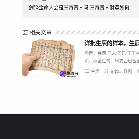
剑锋金命人会是三奇贵人吗 三奇贵人财运如何
相关文章
详批生辰的样本，生
坤造：癸酉 己未 乙巳 壬午
消，秋金进气；地支酉巳合金
生辰
紫微斗数网