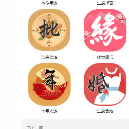
本命年运
生辰择吉
批事业运
缘份测试
十年大运
生辰合婚
上一篇