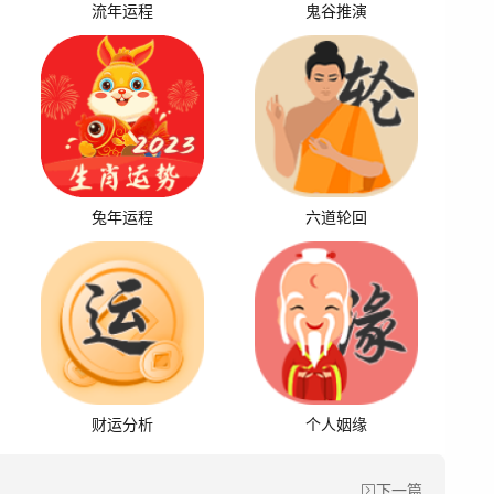
流年运程
鬼谷推演
兔年运程
六道轮回
财运分析
个人姻缘
下一篇