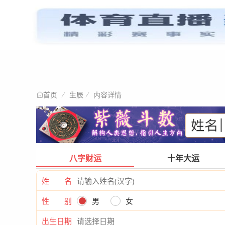
星情阐述
首页
生辰
内容详情
首页
八字财运
十年大运
姓 名
性 别
男
女
出生日期