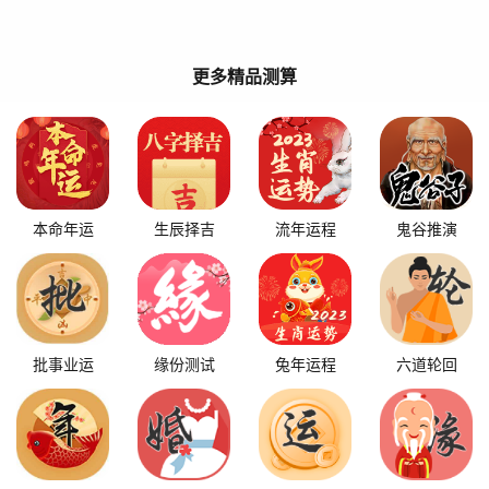
更多精品测算
本命年运
生辰择吉
流年运程
鬼谷推演
批事业运
缘份测试
兔年运程
六道轮回