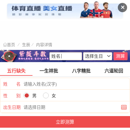
✕
生辰
内容详情
首页
五行缺失
一生祥批
八字精批
六道轮回
姓 名
性 别
男
女
出生日期