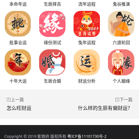
本命年运
生辰择吉
流年运程
鬼谷推演
批事业运
缘份测试
兔年运程
六道轮回
十年大运
生辰合婚
财运分析
个人姻缘
上一篇
下一篇
怎么旺财运
什么样的生辰有偏财运？
Copyright © 2019 紫微府 版权所有
粤ICP备11101730号-2