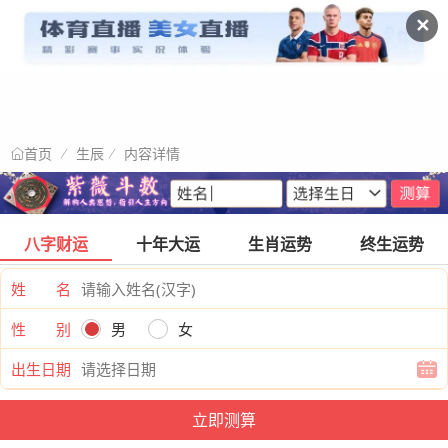
✕
生辰
内容详情
首页
八字财运
十年大运
生肖运势
终生运势
姓 名
性 别
男
女
出生日期