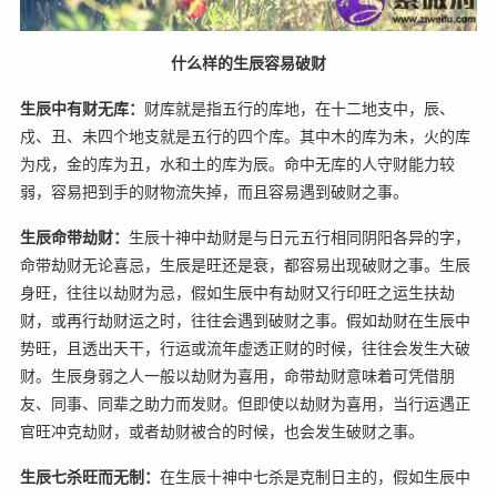
什么样的生辰容易破财
生辰中有财无库：
财库就是指五行的库地，在十二地支中，辰、
戍、丑、未四个地支就是五行的四个库。其中木的库为未，火的库
为戍，金的库为丑，水和土的库为辰。命中无库的人守财能力较
弱，容易把到手的财物流失掉，而且容易遇到破财之事。
生辰命带劫财：
生辰十神中劫财是与日元五行相同阴阳各异的字，
命带劫财无论喜忌，生辰是旺还是衰，都容易出现破财之事。生辰
身旺，往往以劫财为忌，假如生辰中有劫财又行印旺之运生扶劫
财，或再行劫财运之时，往往会遇到破财之事。假如劫财在生辰中
势旺，且透出天干，行运或流年虚透正财的时候，往往会发生大破
财。生辰身弱之人一般以劫财为喜用，命带劫财意味着可凭借朋
友、同事、同辈之助力而发财。但即使以劫财为喜用，当行运遇正
官旺冲克劫财，或者劫财被合的时候，也会发生破财之事。
生辰七杀旺而无制：
在生辰十神中七杀是克制日主的，假如生辰中