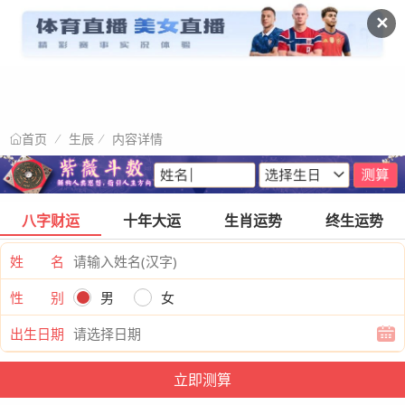
✕
生辰
内容详情
首页
八字财运
十年大运
生肖运势
终生运势
姓 名
性 别
男
女
出生日期