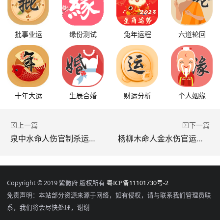
批事业运
缘份测试
兔年运程
六道轮回
十年大运
生辰合婚
财运分析
个人姻缘
上一篇
下一篇
泉中水命人伤官制杀运势解析 会有好姻缘吗
杨柳木命人金水伤官运势解析 会有财运吗
Copyright © 2019 紫微府 版权所有
粤ICP备11101730号-2
免责声明：本站部分资源来源于网络，如有侵权，请与联系我们管理员联
系，我们将会尽快处理，谢谢