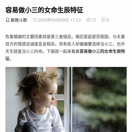
容易做小三的女命生辰特征
紫微斗数
2020年05月09日 17:23
72
0
危害婚姻的主要因素就是第三者插足。婚后家庭是否稳固，与夫妻
双方的情感忠诚度息息相关。但有些人却偏偏要选择当小三，也许
天生就是当小三的命。下面就一起来看看
容易做小三的女命生辰特
征
。