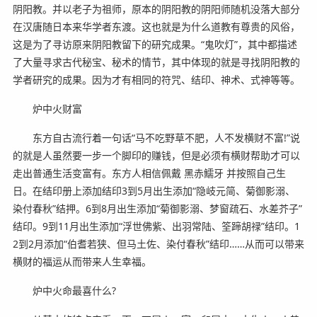
阴阳教。并以老子为祖师，原本的阴阳教的阴阳师随机没落大部分
在汉唐随日本来华学者东渡。这也就是为什么道教有尊贵的风俗，
这是为了寻访原来阴阳教留下的研究成果。“鬼吹灯”，其中都描述
了大量寻求古代秘宝、秘术的情节，其中体现的就是寻找阴阳教的
学者研究的成果。因为才有相同的符咒、结印、神术、式神等等。
炉中火财富
东方自古流行着一句话“马不吃野草不肥，人不发横财不富!”说
的就是人虽然要一步一个脚印的赚钱，但是必须有横财帮助才可以
走出普通生活变富有。东方人相信佩戴 黑赤鱬牙 并按照自己生
日。在结印册上添加结印3到5月出生添加“隐岐元简、菊御影溺、
染付春秋”结押。6到8月出生添加“菊御影溺、梦窗疏石、水差芥子”
结印。9到11月出生添加“浮世佛紫、出羽常陆、筌蹄胡禄”结印。1
2到2月添加“伯耆若狭、但马土佐、染付春秋”结印……从而可以带来
横财的福运从而带来人生幸福。
炉中火命最喜什么?