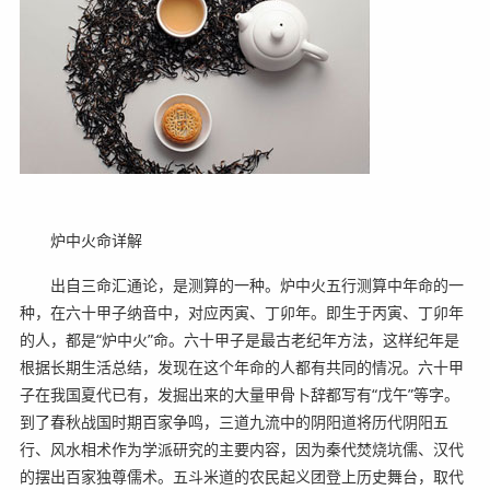
炉中火命详解
出自三命汇通论，是测算的一种。炉中火五行测算中年命的一
种，在六十甲子纳音中，对应丙寅、丁卯年。即生于丙寅、丁卯年
的人，都是“炉中火”命。六十甲子是最古老纪年方法，这样纪年是
根据长期生活总结，发现在这个年命的人都有共同的情况。六十甲
子在我国夏代已有，发掘出来的大量甲骨卜辞都写有“戊午”等字。
到了春秋战国时期百家争鸣，三道九流中的阴阳道将历代阴阳五
行、风水相术作为学派研究的主要内容，因为秦代焚烧坑儒、汉代
的摆出百家独尊儒术。五斗米道的农民起义团登上历史舞台，取代