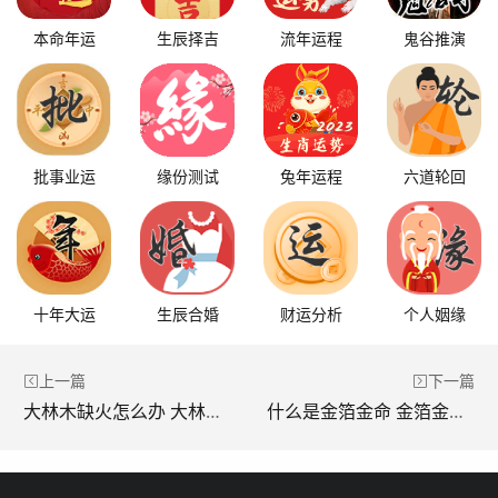
本命年运
生辰择吉
流年运程
鬼谷推演
批事业运
缘份测试
兔年运程
六道轮回
十年大运
生辰合婚
财运分析
个人姻缘
上一篇
下一篇
大林木缺火怎么办 大林木命缺火佩戴什么
什么是金箔金命 金箔金命好不好