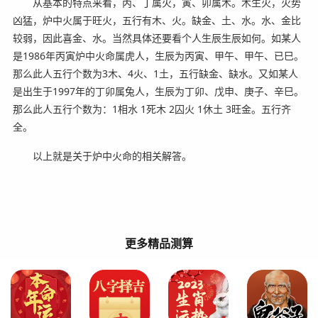
从基本的特点来看，丙、丁属火，寅、卯属木。木生火，火势
凶猛，炉中火属于旺火，五行有木、火。缺金、土、水。水、金比
较弱，因此喜金、水。当然具体还要看个人生辰生辰如何。如某人
是1986年丙寅炉中火命属虎人，生辰为丙寅、甲午、甲午、已巳。
那么此人五行个数为3木、4火、1土，五行缺金、缺水。又如某人
是出生于1997年的丁卯属兔人，生辰为丁卯、戊申、庚子、辛巳。
那么此人五行个数为：1相水 1死木 2囚火 1休土 3旺金。五行齐
全。
以上就是关于炉中火命的相关解答。
更多精品测算