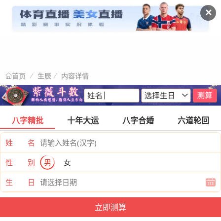
✕
生辰
内容详情
首页
八字精批
十年大运
八字合婚
六道轮回
姓 名
性 别
男
女
生 日