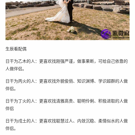
生辰看配偶
日干为乙木的人：更喜欢找刚强严谨，做事果断，可给自己依靠的
人做伴侣。
日干为丙火的人：更喜欢找外貌俊俏、知识渊博、学识超群的人做
伴侣。
日干为丁火的人：更喜欢找清雅高贵、聪明伶俐、积极进取的人做
伴侣
日干为戌土的人：更喜欢找聪慧过人、内敛沉稳、柔情似水的人做
伴侣。