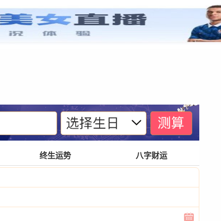
紫微基础
宫位体系
四化诀窍
格局玄奥
终生运势
八字财运