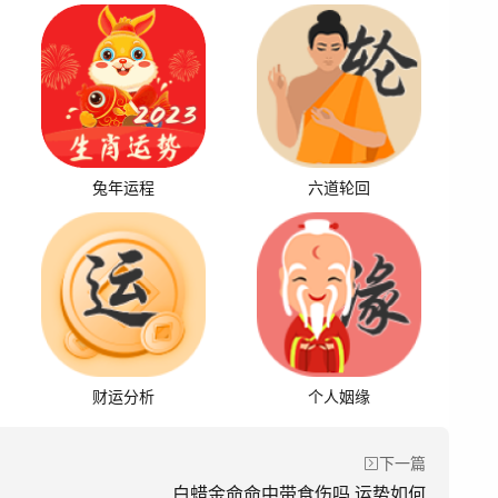
兔年运程
六道轮回
财运分析
个人姻缘
下一篇
白蜡金命命中带食伤吗 运势如何