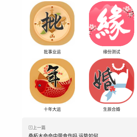
批事业运
缘份测试
十年大运
生辰合婚
上一篇
桑柘木命命中带食伤吗 运势如何