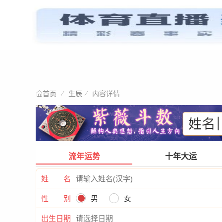
星情阐述
首页
生辰
内容详情
首页
流年运势
十年大运
姓 名
性 别
男
女
出生日期