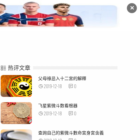
✕
命例解析
紫微杂谈
热评文章
父母祿忌入十二宮的解釋
2019-12-18
0
飞星紫微斗数看根器
2019-12-18
0
查詢自己的紫微斗數命宮身宮含義