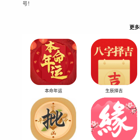
号！
更多
本命年运
生辰择吉