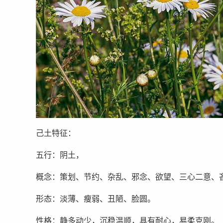
己土特征：
五行：阴土，
概念：策划、节约、杂乱、邪念、欲望、三心二意、
形态：淡薄、瘦弱、丑陋、脸圆。
性格：静多动少，沉稳温顺，具有耐心，易柔克刚。