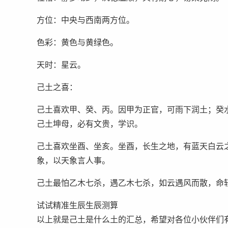
方位：中央与西南两方位。
色彩：黄色与黄绿色。
天时：星云。
己土之喜：
己土喜欢甲、癸、丙。因甲为正官，可雨下润土；癸
己土坤母，必有文贵，学识。
己土喜欢坐酉、坐亥。坐酉，长生之地，有蓝天白云
象，以天象言人事。
己土最怕乙木七杀，遇乙木七杀，如云遇风而散，命
试试精准生辰生辰测算
以上就是己土是什么土的汇总，希望对各位小伙伴们