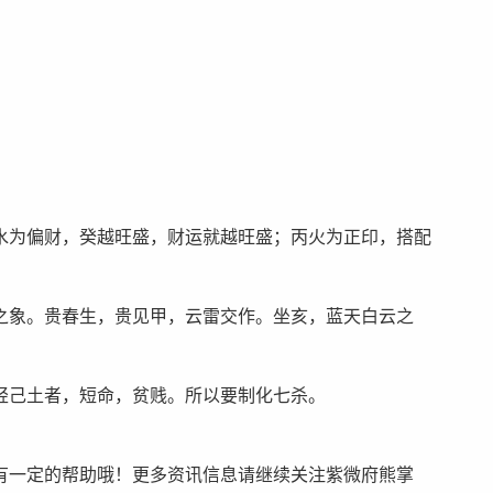
水为偏财，癸越旺盛，财运就越旺盛；丙火为正印，搭配
之象。贵春生，贵见甲，云雷交作。坐亥，蓝天白云之
轻己土者，短命，贫贱。所以要制化七杀。
有一定的帮助哦！更多资讯信息请继续关注紫微府熊掌