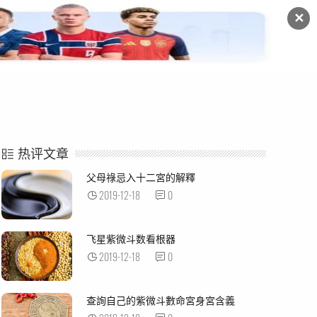
✕
命例解析
紫微杂谈
热评文章
父母祿忌入十二宮的解釋
2019-12-18
0
飞星紫微斗数看根器
2019-12-18
0
查詢自己的紫微斗數命宮身宮含義