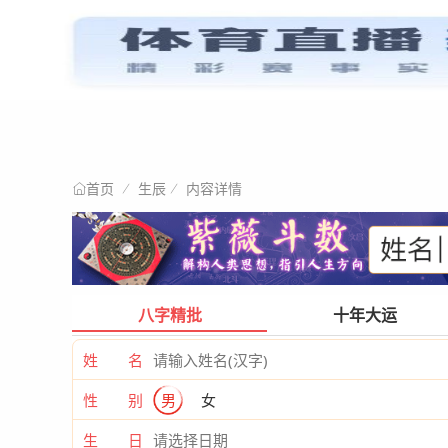
星情阐述
首页
生辰
内容详情
首页
八字精批
十年大运
姓 名
性 别
男
女
生 日