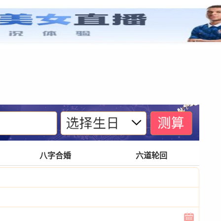
紫微基础
宫位体系
四化诀窍
格局玄奥
八字合婚
六道轮回