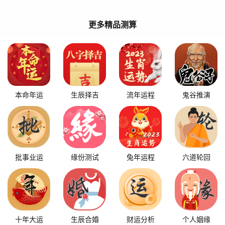
更多精品测算
本命年运
生辰择吉
流年运程
鬼谷推演
批事业运
缘份测试
兔年运程
六道轮回
十年大运
生辰合婚
财运分析
个人姻缘