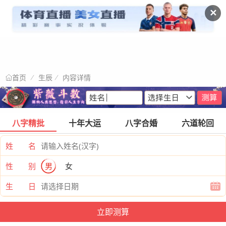
✕
生辰
内容详情
首页
八字精批
十年大运
八字合婚
六道轮回
姓 名
性 别
男
女
生 日