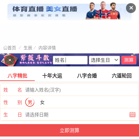
✕
生辰
内容详情
首页
八字精批
十年大运
八字合婚
六道轮回
姓 名
性 别
男
女
生 日