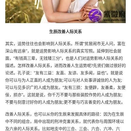
生辰改善人际关系
其实，运势往往也会影响到人际关系。所谓“贫居闹市无人问，富在
深山有远亲”，就是运势影响人际关系的真实写照。延伸到社会层
面，“有钱高三辈，无钱矮三分”，也是人们对运势影响人际关系的
描述。怎样改善人际关系，进而改善人生运势呢?先贤们做过很好的
论述。孔子说：“友有三益：友直、友谅、友多闻，益也”。就是说
你可以与为人正直的人成为朋友;可以与对人处事讲诚信的人为友;
可以与见多识广的人成为朋友。“友有三损：友便辟，友善柔，友便
佞，损亦”。这就是说，你千万不要与那些装腔作势的人成为朋友;
不要与刻意讨好你的人成为朋友;更不要与巧言善变的人成为朋友。
改善人际关系，也可以从你的生辰来发掘具体的路径：因为在生辰
中不同的组合，局中出现的刑冲克害关系，就代表你与周围环境以
及六亲的人际关系。比如地支中的三合、三会、六合、六冲、六