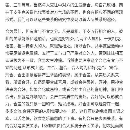
害、三刑等等。当然与人交往中对方的生辰组合、与自己属相、四
柱干支生克关系也代表着对方气场的不同，也会有相应不同的表现
形式。我们可以从这些关系的研究中发现改善人际关系的途径。
合为最佳，但有宜与不宜之分。凡是属相、干支五行相合的人，彼
此的关系能够和睦融洽，也就是好相处;而两个人属相、干支相克、
相害、相冲特别大的人，就很难相处。所以合作、共事这些活动中
需要尽量避免属相、五行干支与自己严重对立的人，否则往往相互
认识极为不一致，容易发生冲撞。当然也要注意这个合也有宜与不
宜的问题;从形式上说，生合，墓合、合入均为和好;克合、害合、
刑合、合出则是容易产生矛盾的表现，属于合差。从实质关系来
看，所谓合好，自然是要合成喜用，或者合拌忌神，喜神，用神合
进来为合好。如果合化成忌神，或者合拌主自己的喜用神，喜用神
合出，那就是麻烦的合，会产生实质性的害处。合好的可以形成合
力，合差的就只是一团和气，难以成事。好合则可以经常在一起，
多多交流;合拌喜用的人则需要少在一起，这样可以避免贪图言语之
欢，口舌之快，饮食之乐而忽略了正事。有的合只是表面关系，有
的合好是实质关系。比如属相相合大多属于表面关系，初次见面属