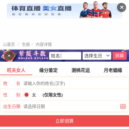
✕
生辰
内容详情
首页
旺夫女人
缘分鉴定
测桃花运
月老姻缘
姓 名
性 别
女
(仅限女性)
出生日期