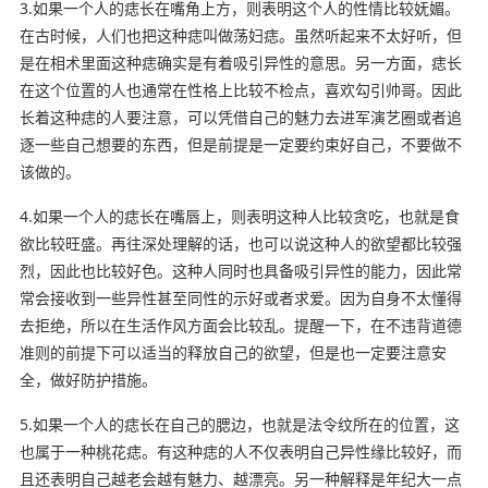
3.如果一个人的痣长在嘴角上方，则表明这个人的性情比较妩媚。
在古时候，人们也把这种痣叫做荡妇痣。虽然听起来不太好听，但
是在相术里面这种痣确实是有着吸引异性的意思。另一方面，痣长
在这个位置的人也通常在性格上比较不检点，喜欢勾引帅哥。因此
长着这种痣的人要注意，可以凭借自己的魅力去进军演艺圈或者追
逐一些自己想要的东西，但是前提是一定要约束好自己，不要做不
该做的。
4.如果一个人的痣长在嘴唇上，则表明这种人比较贪吃，也就是食
欲比较旺盛。再往深处理解的话，也可以说这种人的欲望都比较强
烈，因此也比较好色。这种人同时也具备吸引异性的能力，因此常
常会接收到一些异性甚至同性的示好或者求爱。因为自身不太懂得
去拒绝，所以在生活作风方面会比较乱。提醒一下，在不违背道德
准则的前提下可以适当的释放自己的欲望，但是也一定要注意安
全，做好防护措施。
5.如果一个人的痣长在自己的腮边，也就是法令纹所在的位置，这
也属于一种桃花痣。有这种痣的人不仅表明自己异性缘比较好，而
且还表明自己越老会越有魅力、越漂亮。另一种解释是年纪大一点