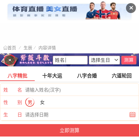
✕
生辰
内容详情
首页
八字精批
十年大运
八字合婚
六道轮回
姓 名
性 别
男
女
生 日