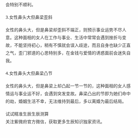
会特别不顺利。
3.女性鼻头大但鼻梁歪斜
女性的鼻头大，但是鼻梁却歪斜不端正，则预示事业运势不尽人
意。这种面相的女人在工作与事业、生活中常常会遇到挫折与变
故，不能坚持初心，稍有不慎就会误入歧途，而且自身也缺少正直
之气，歪门邪道的心思特别多，在金钱与爱情的诱惑面前会迷失自
我。
4.女性鼻头大但鼻梁凸节
女性的鼻头大，但是鼻梁上却凸起一节一节的，这种面相的女人感
情运与事业运不好，会遇到突发变故。鼻梁凸出的节即为她们命中
的劫，婚姻生活不幸，无法维持到最后，多以离婚为最后结局。
试试精准生辰生辰测算
关注紫微府官方微信，获取更多生辰知识独家资讯。