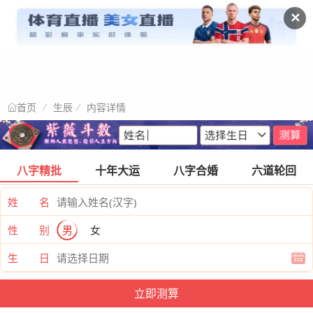
✕
生辰
内容详情
首页
八字精批
十年大运
八字合婚
六道轮回
姓 名
性 别
男
女
生 日