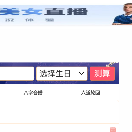
紫微基础
宫位体系
四化诀窍
格局玄奥
八字合婚
六道轮回