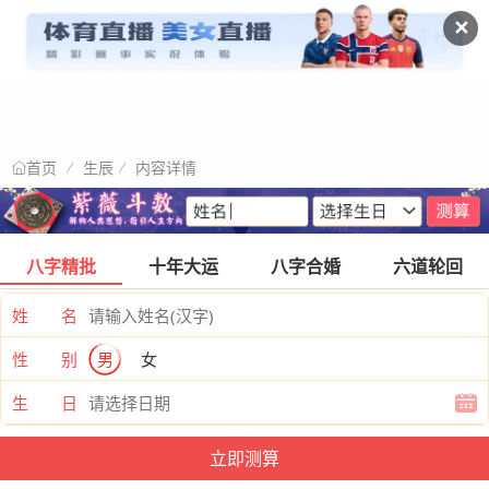
✕
生辰
内容详情
首页
八字精批
十年大运
八字合婚
六道轮回
姓 名
性 别
男
女
生 日