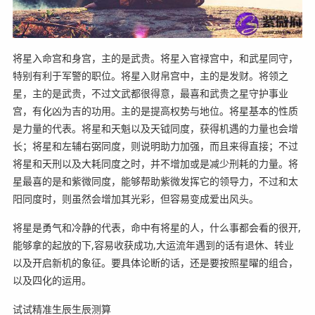
将星入命宫和身宫，主的是武贵。将星入官禄宫中，和武星同守，
特别有利于军警的职位。将星入财帛宫中，主的是发财。将领之
星，主的是武贵，不过文武都很得意，最喜和武贵之星守护事业
宫，有化凶为吉的功用。主的是提高权势与地位。将星基本的性质
是力量的代表。将星和天魁以及天钺同度，获得机遇的力量也会增
长；将星和左辅右弼同度，则说明助力加强，而且来得直接；不过
将星和天刑以及大耗同度之时，并不增加或是减少刑耗的力量。将
星最喜的是和紫微同度，能够帮助紫微发挥它的领导力，不过和太
阳同度时，则虽然会增加其光彩，但容易变成爱出风头。
将星是勇气和冷静的代表，命中有将星的人，什么事都会看的很开,
能够拿的起放的下,容易收获成功,大运流年遇到的话有退休、转业
以及开启新机的象征。要具体论断的话，还是要按照星曜的组合，
以及四化的运用。
试试精准生辰生辰测算