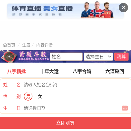
✕
生辰
内容详情
首页
八字精批
十年大运
八字合婚
六道轮回
姓 名
性 别
男
女
生 日