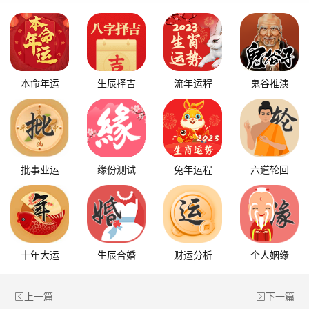
本命年运
生辰择吉
流年运程
鬼谷推演
批事业运
缘份测试
兔年运程
六道轮回
十年大运
生辰合婚
财运分析
个人姻缘
上一篇
下一篇